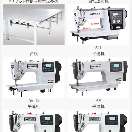
KT 系列/针梭两用型拉布机
自动上布机
A11
台板
平缝机
A6-T2
A9
平缝机
平缝机