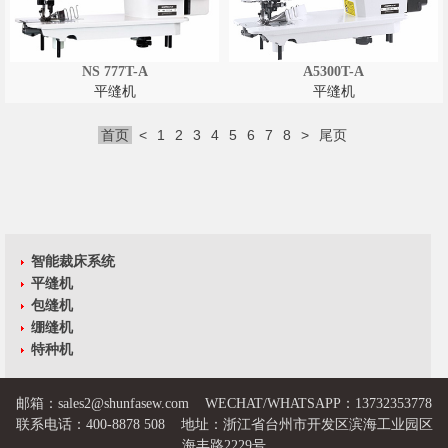
NS 777T-A
A5300T-A
平缝机
平缝机
首页
<
1
2
3
4
5
6
7
8
>
尾页
智能裁床系统
平缝机
包缝机
绷缝机
特种机
邮箱：
sales2@shunfasew.com
WECHAT/WHATSAPP：13732353778
联系电话：400-8878 508 地址：浙江省台州市开发区滨海工业园区
海丰路2229号