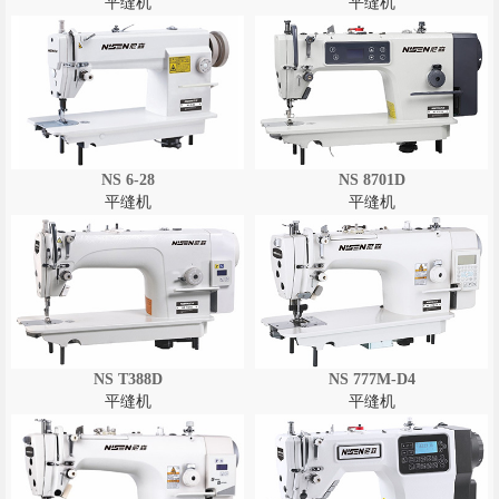
平缝机
平缝机
NS 6-28
NS 8701D
平缝机
平缝机
NS T388D
NS 777M-D4
平缝机
平缝机