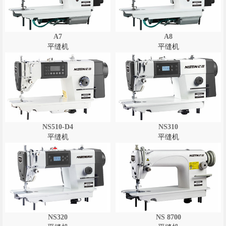
A7
A8
平缝机
平缝机
NS510-D4
NS310
平缝机
平缝机
NS320
NS 8700