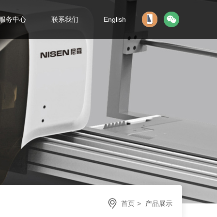
服务中心
联系我们
English
首页
>
产品展示