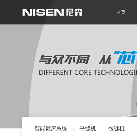
首页
智能裁床系统
平缝机
包缝机