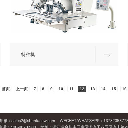
特种机
首页
上一页
7
8
9
10
11
12
13
14
15
16
邮箱：
sales2@shunfasew.com
WECHAT/WHATSAPP：1373235377
电话：400-8878 508 地址：浙江省台州市开发区滨海工业园区海丰路22